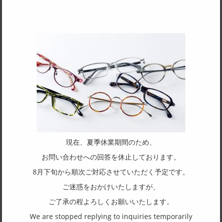
SPEC
サイズ
44□22-145
天地幅
42
フレーム形状
ラウンド
リム形状
フルリム
現在、夏季休業期間のため、
主要素材(フロント)
お問い合わせへの回答を休止しております。
その他
8月下旬から順次ご対応させていただく予定です。
主要素材(テンプル)
ご迷惑をおかけいたしますが、
その他
ご了承の程よろしくお願いいたします。
We are stopped replying to inquiries temporarily