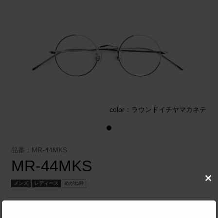
テ
color：ラウンドイチヤマカネテ
品番：MR-44MKS
MR-44MKS
Clo
メンズ
レディース
めがね枠
this
mod
有限会社 オプト・デュオ
／
MAL