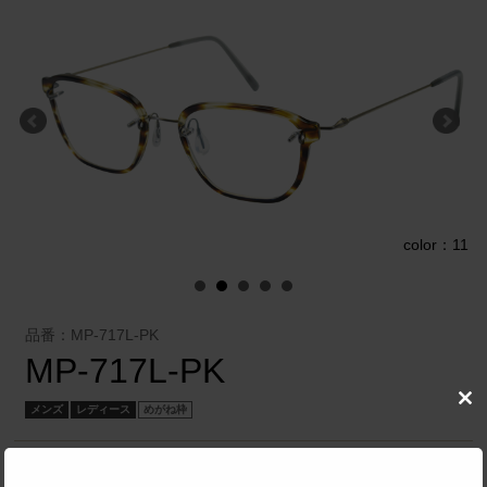
1
color：11
品番：MP-717L-PK
MP-717L-PK
Clo
メンズ
レディース
めがね枠
this
mod
増永眼鏡 株式会社
／
Kazuo Kawasaki