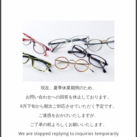
SPEC
サイズ
50□20-140
天地幅
-
フレーム形状
ウェリントン
リム形状
フルリム
現在、夏季休業期間のため、
主要素材(フロント)
お問い合わせへの回答を休止しております。
その他樹脂
8月下旬から順次ご対応させていただく予定です。
主要素材(テンプル)
ご迷惑をおかけいたしますが、
チタン
ご了承の程よろしくお願いいたします。
We are stopped replying to inquiries temporarily