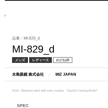
品番：MI-829_d
MI-829_d
メンズ
レディース
めがね枠
水島眼鏡 株式会社
／
MIZ JAPAN
Front : Stainless steel with color coating “Dazzle Carving Model"
SPEC