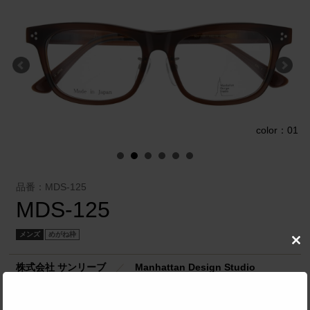
1
color：01
品番：MDS-125
MDS-125
メンズ
めがね枠
Clo
this
株式会社 サンリーブ
／
Manhattan Design Studio
mod
SPEC