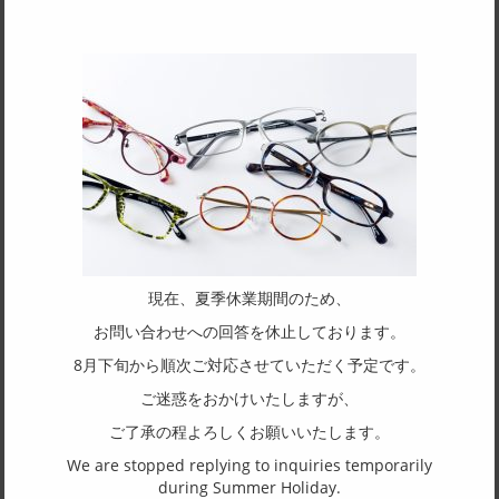
サイズ
59□18-160
天地幅
43
フレーム形状
ウェリントン
リム形状
フルリム
現在、夏季休業期間のため、
主要素材(フロント)
お問い合わせへの回答を休止しております。
アセテート
8月下旬から順次ご対応させていただく予定です。
主要素材(テンプル)
ご迷惑をおかけいたしますが、
アセテート
ご了承の程よろしくお願いいたします。
We are stopped replying to inquiries temporarily
(一社)福井県眼鏡協会ショールームへのお問い合わせ
during Summer Holiday.