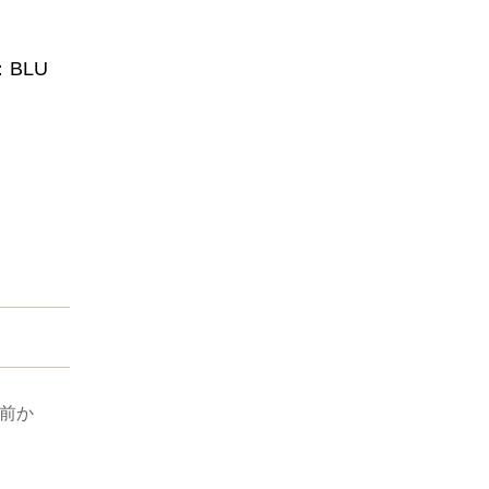
r：BLU
前か