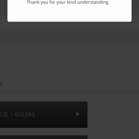
Thank you for your kind understanding.
せ
京店：GG291