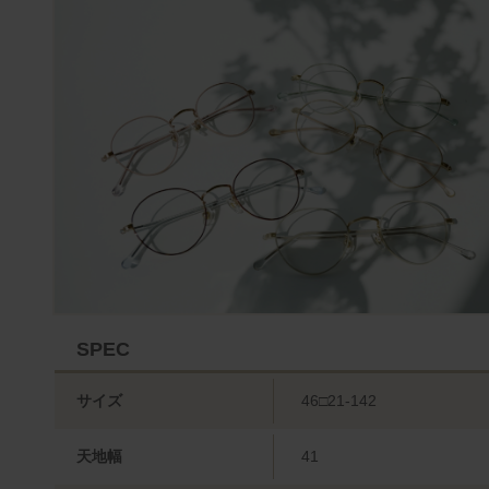
SPEC
サイズ
46□21-142
天地幅
41