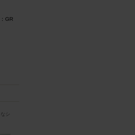
or：GR
々なシ
e