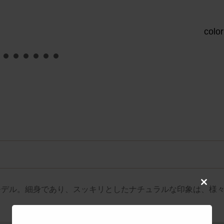
col
Close
モデル。細身であり、スッキリとしたナチュラルな印象は、様
this
modul