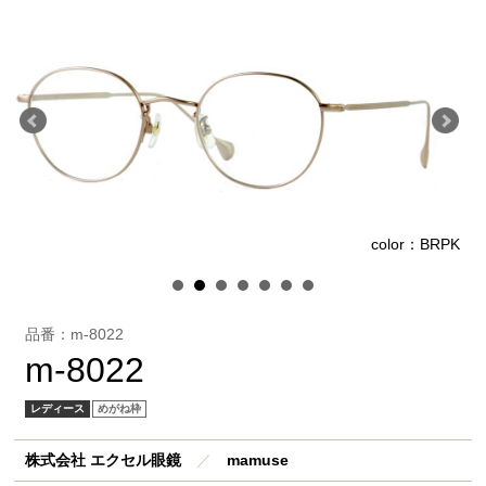
R
color：BRPK
品番：m-8022
m-8022
レディース
めがね枠
株式会社 エクセル眼鏡
／
mamuse