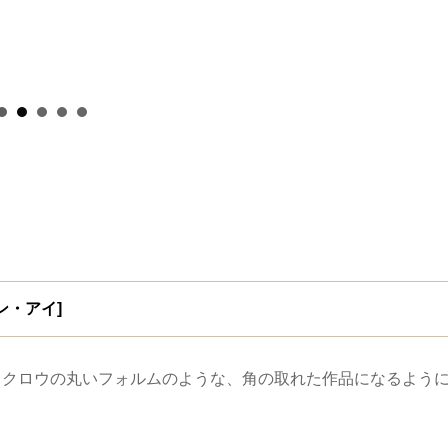
co
イン・アイ]
フクロウの丸いフォルムのような、角の取れた作品になるよう