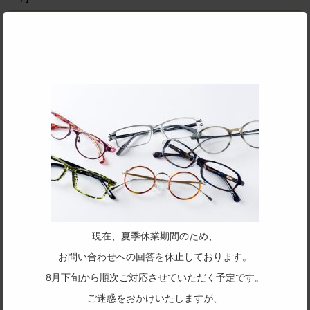
mod
多層の綺麗なアセテートを基本に、削り出しの技術で鮮やかに
魅せる独創的なつくりが魅力です。掛け心地も軽く、ノーズパ
ットもチタン製でこだわりを感じさせてくれるモデルとなって
いる
パーツのイメージはフクロウを基に作られています。フクロウの丸いフォ
ルムのような、角の取れた作品になるようにデザインにしています。
SPEC
サイズ
47□22-145
フレーム形状
ボストン
現在、夏季休業期間のため、
リム形状
お問い合わせへの回答を休止しております。
8月下旬から順次ご対応させていただく予定です。
フルリム
ご迷惑をおかけいたしますが、
主要素材(フロント)