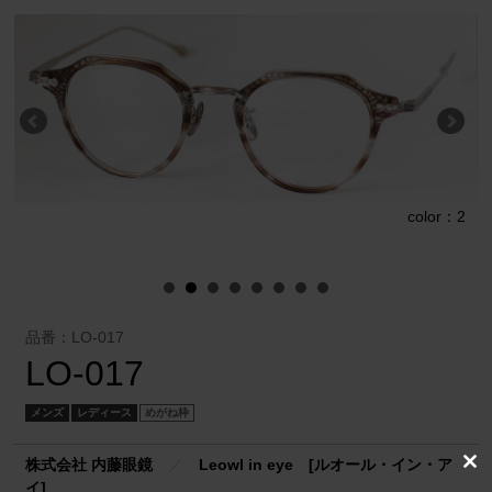
color：2
1
品番：LO-017
LO-017
メンズ
レディース
めがね枠
株式会社 内藤眼鏡
／
Leowl in eye [ルオール・イン・ア
Clo
イ]
this