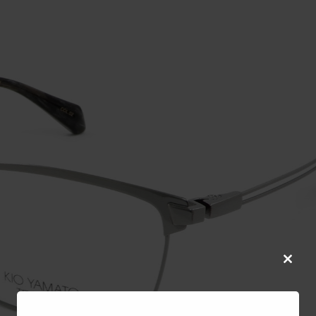
Close
this
modul