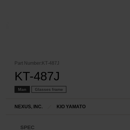
Part Number:KT-487J
KT-487J
Man
Glasses frame
NEXUS, INC.
／
KIO YAMATO
SPEC