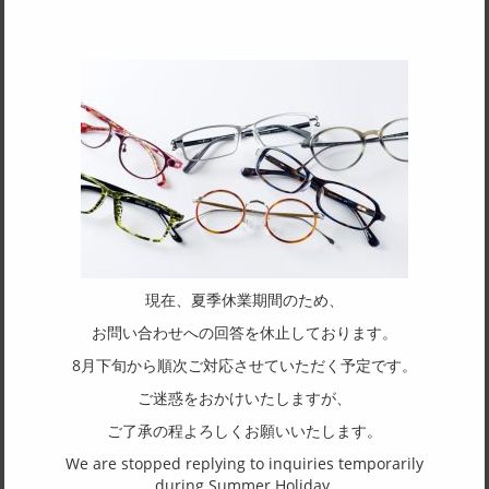
サイズ
55□17-140
天地幅
33
フレーム形状
スクエア
リム形状
フルリム
現在、夏季休業期間のため、
主要素材(フロント)
お問い合わせへの回答を休止しております。
チタン
8月下旬から順次ご対応させていただく予定です。
主要素材(テンプル)
ご迷惑をおかけいたしますが、
アセテート
ご了承の程よろしくお願いいたします。
We are stopped replying to inquiries temporarily
(一社)福井県眼鏡協会ショールームへのお問い合わせ
during Summer Holiday.