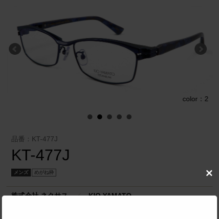
1
color：2
品番：KT-477J
KT-477J
メンズ
めがね枠
Clo
this
mod
株式会社 ネクサス
／
KIO YAMATO
SPEC