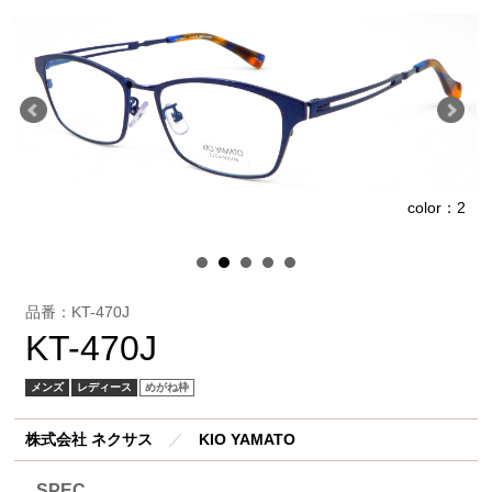
color：2
1
品番：KT-470J
KT-470J
メンズ
レディース
めがね枠
株式会社 ネクサス
／
KIO YAMATO
SPEC