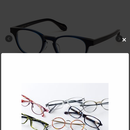
Clo
this
mod
ロ
color：color.2 ネイビー
Part Number:KS-84
KS-84
Man
Glasses frame