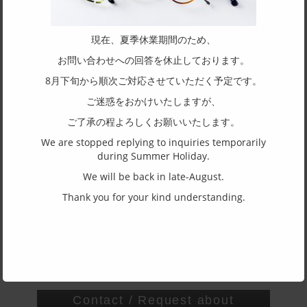
SUGIMOTOKEI CO., Ltd.
／
SUGIMOTO KEI
現在、夏季休業期間のため、
SPEC
お問い合わせへの回答を休止しております。
Size
8月下旬から順次ご対応させていただく予定です。
49□21-147
ご迷惑をおかけいたしますが、
Shape of frame
ご了承の程よろしくお願いいたします。
Wellington
We are stopped replying to inquiries temporarily
during Summer Holiday.
Structure of rim
We will be back in late-August.
Full rim
Thank you for your kind understanding.
Material of front
Acetate
Material of temple
Acetate
Contact / Request about