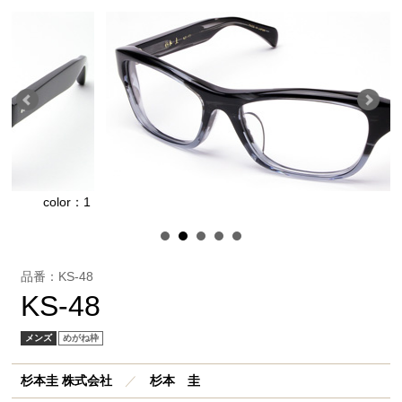
or：1
color：
品番：KS-48
KS-48
メンズ
めがね枠
杉本圭 株式会社
／
杉本 圭