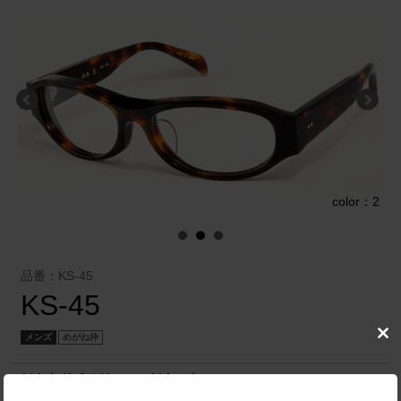
1
color：2
品番：KS-45
KS-45
メンズ
めがね枠
Clo
this
mod
杉本圭 株式会社
／
杉本 圭