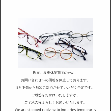
厚さ8mmのアセテート生地にエッジを効かせ、フロントに6カーブをつけ
ることで、フレーム全体を立体的に仕上げました。 一本一本職人の手仕上
げで磨き上げたフレームです。
SPEC
サイズ
57□17-135
フレーム形状
スクエア
リム形状
フルリム
現在、夏季休業期間のため、
主要素材(フロント)
お問い合わせへの回答を休止しております。
アセテート
8月下旬から順次ご対応させていただく予定です。
主要素材(テンプル)
ご迷惑をおかけいたしますが、
アセテート
ご了承の程よろしくお願いいたします。
We are stopped replying to inquiries temporarily