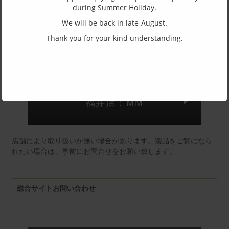
during Summer Holiday.
(一社)福井県眼鏡協会ショールームへのお問い合わせ
We will be back in late-August.
Thank you for your kind understanding.
東京店：GG291
福井店：MM
店舗により取り扱いが無い場合があります。製品をご覧になら
れたい場合は、事前にお問合せをお願い致します。
総合サイトお問い合わせ