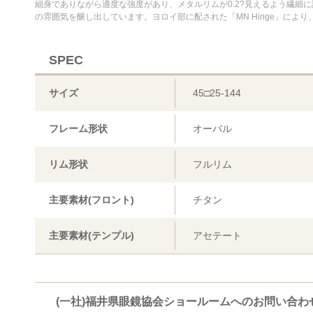
細身でありながら適度な強度があり、メタルリムが0.2?見えるよう繊細
の雰囲気を醸し出しています。ヨロイ部に配された「MN Hinge」に
SPEC
サイズ
45□25-144
フレーム形状
オーバル
リム形状
フルリム
主要素材(フロント)
チタン
主要素材(テンプル)
アセテート
(一社)福井県眼鏡協会ショールームへのお問い合わ