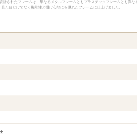
に設計されたフレームは、単なるメタルフレームともプラスチックフレームとも異な
より、見た目だけでなく機能性と掛け心地にも優れたフレームに仕上げました。
せ