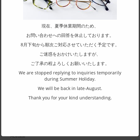
SUGIMOTOKEI CO., Ltd.
／
SUGIMOTO KEI
SPEC
現在、夏季休業期間のため、
Size
お問い合わせへの回答を休止しております。
46□21-145
8月下旬から順次ご対応させていただく予定です。
Top and bottom width
ご迷惑をおかけいたしますが、
41
ご了承の程よろしくお願いいたします。
Shape of frame
We are stopped replying to inquiries temporarily
Boston
during Summer Holiday.
Structure of rim
We will be back in late-August.
Full rim
Thank you for your kind understanding.
Material of front
Acetate
Material of temple
Acetate