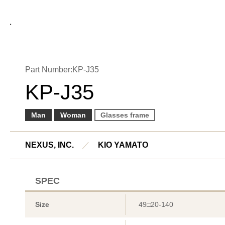
Part Number:KP-J35
KP-J35
Man
Woman
Glasses frame
NEXUS, INC.
／
KIO YAMATO
SPEC
Size
49□20-140