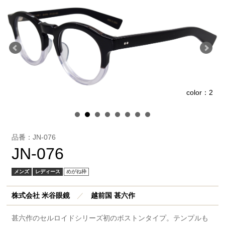
color：2
1
品番：JN-076
JN-076
メンズ
レディース
めがね枠
株式会社 米谷眼鏡
／
越前国 甚六作
甚六作のセルロイドシリーズ初のボストンタイプ。テンプルも