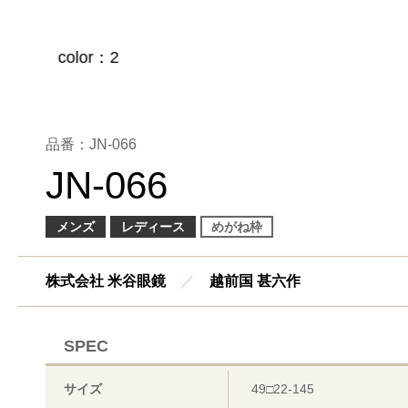
品番：JN-066
JN-066
メンズ
レディース
めがね枠
株式会社 米谷眼鏡
／
越前国 甚六作
SPEC
サイズ
49□22-145