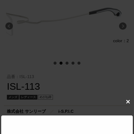
color：2
1
品番：ISL-113
ISL-113
メンズ
レディース
めがね枠
Clo
this
株式会社 サンリーブ
／
i-S.P.I.C
mod
SPEC