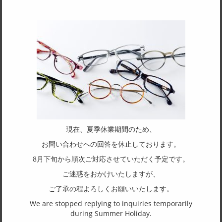
サイズ
55□16-142
天地幅
33
フレーム形状
スクエア
リム形状
ハーフリム
主要素材(フロント)
現在、夏季休業期間のため、
チタン
お問い合わせへの回答を休止しております。
主要素材(テンプル)
8月下旬から順次ご対応させていただく予定です。
チタン
ご迷惑をおかけいたしますが、
ご了承の程よろしくお願いいたします。
(一社)福井県眼鏡協会ショールームへのお問い合わせ
We are stopped replying to inquiries temporarily
during Summer Holiday.