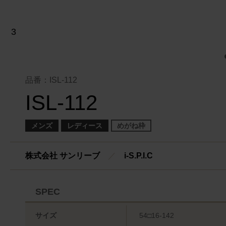
品番：ISL-112
ISL-112
メンズ
レディース
めがね枠
株式会社 サンリーブ
／
i-S.P.I.C
SPEC
サイズ
54□16-142