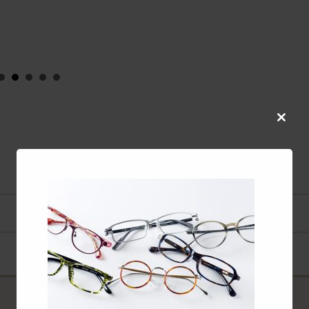
co
Close
this
modul