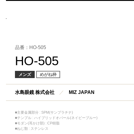
品番：HO-505
HO-505
メンズ
めがね枠
水島眼鏡 株式会社
／
MIZ JAPAN
■主要金属部分 : SPM(サンプラチナ)
■テンプル : ハイブリッドオパール(ネイビーブルー)
■モダン(耳かけ部) : CP樹脂
■ねじ類 : ステンレス