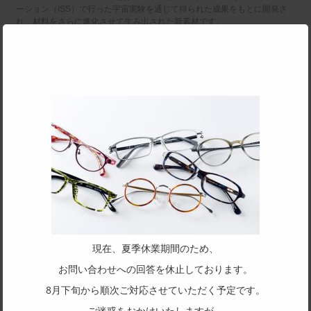
Clo
ーション（ISS）で行った宇宙実験を通じて得られた成果をもとに開発さ
this
mod
れ、材料をさらに進化させて生み出された新素材です。
■主要金属部分 : SPM(サンプラチナ)
■テンプル : ハイブリッドオパール(ネイビーブルー)
■モダン(耳かけ部) : CP樹脂
■ねじ類 : ステンレス
SPEC
サイズ
52□19-137
天地幅
34.7
フレーム形状
スクエア
現在、夏季休業期間のため、
リム形状
お問い合わせへの回答を休止しております。
ハーフリム
8月下旬から順次ご対応させていただく予定です。
主要素材(フロント)
ご迷惑をおかけいたしますが、