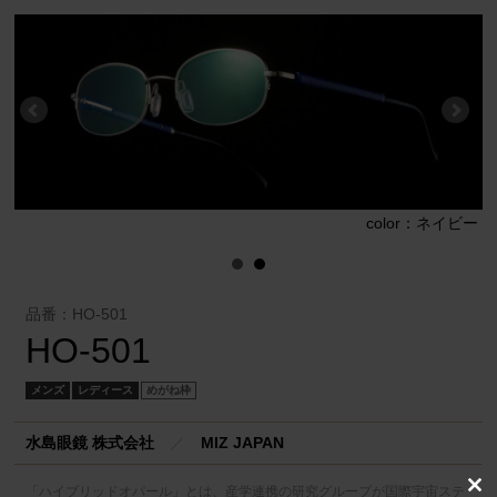
ー
color：ネイビー
品番：HO-501
HO-501
メンズ
レディース
めがね枠
水島眼鏡 株式会社
／
MIZ JAPAN
「ハイブリッドオパール」とは、産学連携の研究グループが国際宇宙ステ