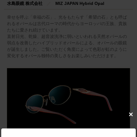
水島眼鏡 株式会社
／
MIZ JAPAN Hybrid Opal
幸せを呼ぶ「幸福の石」、光をもたらす「希望の石」とも呼ば
れるオパールは古代ローマの時代からヨーロッパの王族、貴族
たちに愛され続けています。
直射日光、乾燥、超音波洗浄に弱いといわれる天然オパールの
弱点を改善したハイブリッドオパールによる、オパールの眼鏡
が誕生しました。ご覧いただく角度によって色彩が虹のように
変化するオパール独特の美しさをお楽しみいただけます。
Clo
this
mod