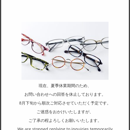
ジュエリーフレームの新しいカタチを提案します。
天然オパールの弱点を改善した新しい素材「ハイブリッドオパール」によ
る、テンプルそのものがオパール製の眼鏡です。金無垢製のブリッジ、ヨ
現在、夏季休業期間のため、
ロイ、テンプルバネ部のパーツがラグジュアリー感と装着感を高めていま
す。
お問い合わせへの回答を休止しております。
ハイブリッドオパールとは、産学連携の研究グループが国際宇宙ステーシ
ョン(ISS)で行なった宇宙実験の成果をもとに開発され、材料をさらに進化
8月下旬から順次ご対応させていただく予定です。
させた新素材です。
ご迷惑をおかけいたしますが、
人工素材でありながら、見る角度によって色彩が虹のように揺らめき変化
する、オパール独特の美しい遊色効果(ゆうしょくこうか)をお楽しみいた
ご了承の程よろしくお願いいたします。
だけます。
天然オパールでは通常あり得ない大きさの結晶を作ることが出来、その結
We are stopped replying to inquiries temporarily