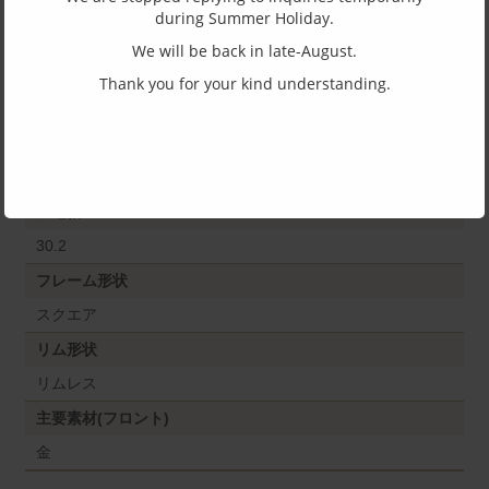
晶を切削加工することにより眼鏡フレームの前枠やテンプルそのものをハ
during Summer Holiday.
イブリッドオパールで製造することが可能です。ハイブリッドオパール製
の部品は加熱することによってフィッティングすることが出来ることも、
We will be back in late-August.
大きな特徴の一つです。
Thank you for your kind understanding.
SPEC
サイズ
56□17-140
天地幅
30.2
フレーム形状
スクエア
リム形状
リムレス
主要素材(フロント)
金