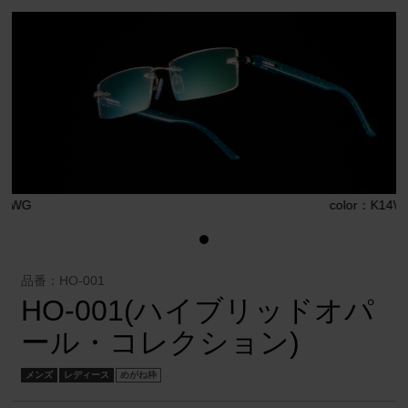
G
color：K14WG
品番：HO-001
HO-001(ハイブリッドオパ
ール・コレクション)
メンズ
レディース
めがね枠