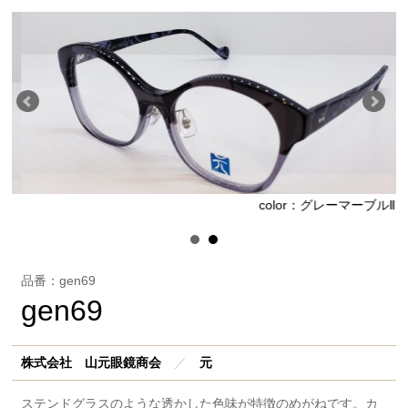
ミ
color：グレーマーブルⅡ
品番：gen69
gen69
株式会社 山元眼鏡商会
／
元
ステンドグラスのような透かした色味が特徴のめがねです。カ