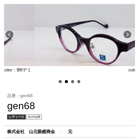
BRデミ
color：パープル
品番：gen68
gen68
レディース
めがね枠
株式会社 山元眼鏡商会
／
元