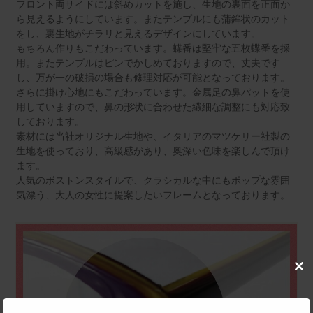
フロント両サイドには斜めカットを施し、生地の裏面を正面か
ら見えるようにしています。またテンプルにも蒲鉾状のカット
をし、裏生地がチラリと見えるデザインにしています。
もちろん作りもこだわっています。蝶番は堅牢な五枚蝶番を採
用。またテンプルはピンでかしめておりますので、丈夫です
し、万が一の破損の場合も修理対応が可能となっております。
さらに掛け心地にもこだわっています。金属足の鼻パットを使
用していますので、鼻の形状に合わせた繊細な調整にも対応致
しております。
素材には当社オリジナル生地や、イタリアのマツケリー社製の
生地を使っており、高級感があり、奥深い色味を楽しんで頂け
ます。
人気のボストンスタイルで、クラシカルな中にもポップな雰囲
気漂う、大人の女性に提案したいフレームとなっております。
Clo
this
mod