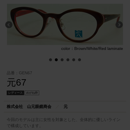
e
color：Brown/White/Red laminate
品番：GEN67
元67
レディース
めがね枠
株式会社 山元眼鏡商会
／
元
今回のモデルは主に女性を対象とした、全体的に優しいライン
で構成しています。