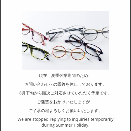
49□23-142
天地幅
42
フレーム形状
ボストン
リム形状
フルリム
主要素材(フロント)
現在、夏季休業期間のため、
チタン
お問い合わせへの回答を休止しております。
主要素材(テンプル)
8月下旬から順次ご対応させていただく予定です。
アセテート
ご迷惑をおかけいたしますが、
ご了承の程よろしくお願いいたします。
(一社)福井県眼鏡協会ショールームへのお問い合わせ
We are stopped replying to inquiries temporarily
during Summer Holiday.