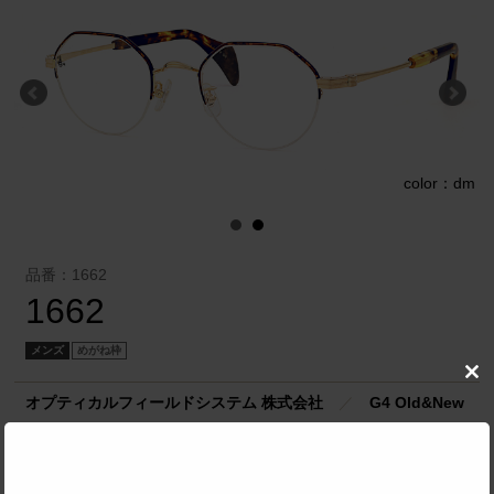
r
color：dm
品番：1662
1662
メンズ
めがね枠
Clo
this
オプティカルフィールドシステム 株式会社
／
G4 Old&New
mod
SPEC
サイズ