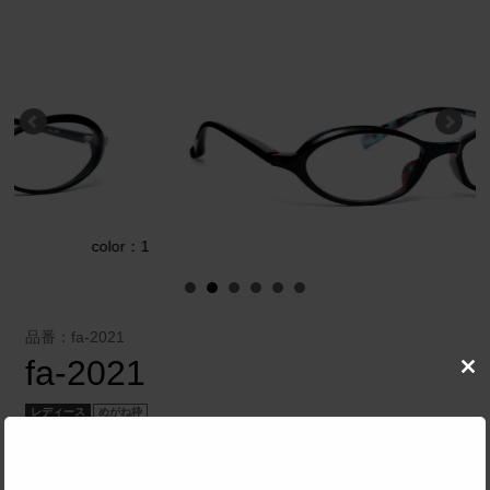
olor：1
color
品番：fa-2021
fa-2021
Clo
this
mod
レディース
めがね枠
青山眼鏡株式会社（FACTORY900）
／
factory900