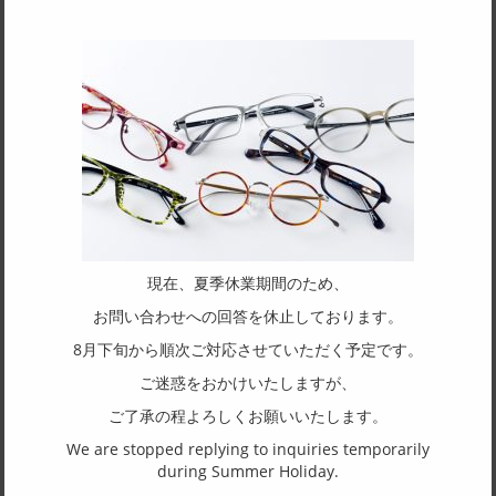
SPEC
サイズ
52□17-125
フレーム形状
オーバル
リム形状
フルリム
主要素材(フロント)
現在、夏季休業期間のため、
アセテート
お問い合わせへの回答を休止しております。
主要素材(テンプル)
8月下旬から順次ご対応させていただく予定です。
アセテート
ご迷惑をおかけいたしますが、
ご了承の程よろしくお願いいたします。
(一社)福井県眼鏡協会ショールームへのお問い合わせ
We are stopped replying to inquiries temporarily
during Summer Holiday.