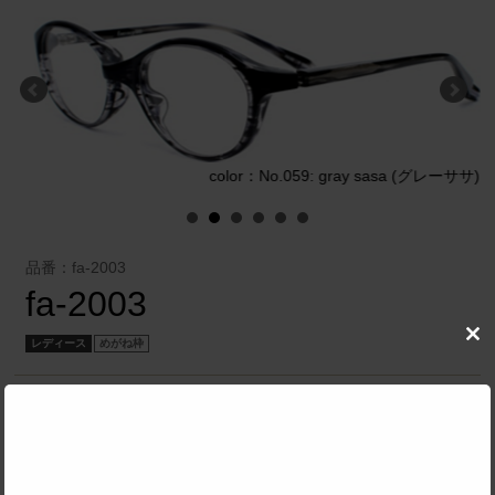
)
color：No.059: gray sasa (グレーササ)
品番：fa-2003
fa-2003
レディース
めがね枠
Clo
this
mod
青山眼鏡株式会社（FACTORY900）
／
factory900
SPEC
サイズ