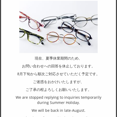
51□17-130
フレーム形状
オーバル
リム形状
フルリム
主要素材(フロント)
アセテート
現在、夏季休業期間のため、
主要素材(テンプル)
お問い合わせへの回答を休止しております。
アセテート
8月下旬から順次ご対応させていただく予定です。
ご迷惑をおかけいたしますが、
(一社)福井県眼鏡協会ショールームへのお問い合わせ
ご了承の程よろしくお願いいたします。
We are stopped replying to inquiries temporarily
during Summer Holiday.
東京店：GG291
We will be back in late-August.