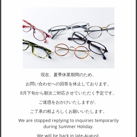
SPEC
サイズ
47□24-145
フレーム形状
ボストン
リム形状
フルリム
主要素材(フロント)
現在、夏季休業期間のため、
アセテート
お問い合わせへの回答を休止しております。
主要素材(テンプル)
8月下旬から順次ご対応させていただく予定です。
チタン
ご迷惑をおかけいたしますが、
ご了承の程よろしくお願いいたします。
(一社)福井県眼鏡協会ショールームへのお問い合わせ
We are stopped replying to inquiries temporarily
during Summer Holiday.
We will be back in late-August.