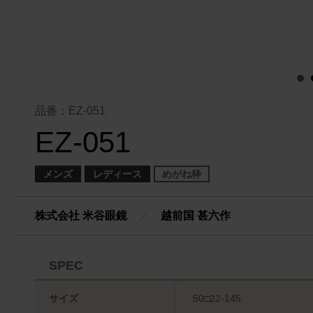
品番：EZ-051
EZ-051
メンズ
レディース
めがね枠
株式会社 米谷眼鏡
／
越前国 甚六作
SPEC
サイズ
50□22-145