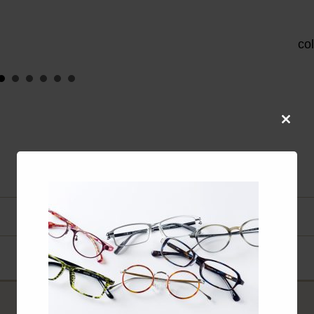
co
Close
this
modul