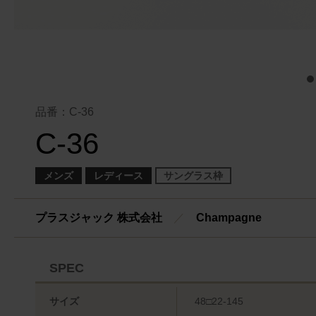
品番：C-36
C-36
メンズ
レディース
サングラス枠
プラスジャック 株式会社
／
Champagne
SPEC
サイズ
48□22-145