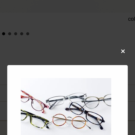
co
Close
this
modul