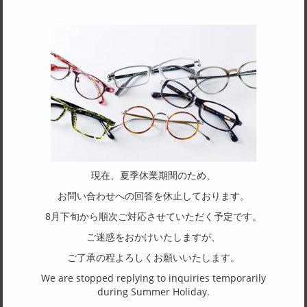
SPEC
サイズ
50□22-140
フレーム形状
ウェリントン
リム形状
フルリム
主要素材(フロント)
現在、夏季休業期間のため、
アセテート
お問い合わせへの回答を休止しております。
主要素材(テンプル)
8月下旬から順次ご対応させていただく予定です。
アセテート
ご迷惑をおかけいたしますが、
ご了承の程よろしくお願いいたします。
(一社)福井県眼鏡協会ショールームへのお問い合わせ
We are stopped replying to inquiries temporarily
during Summer Holiday.