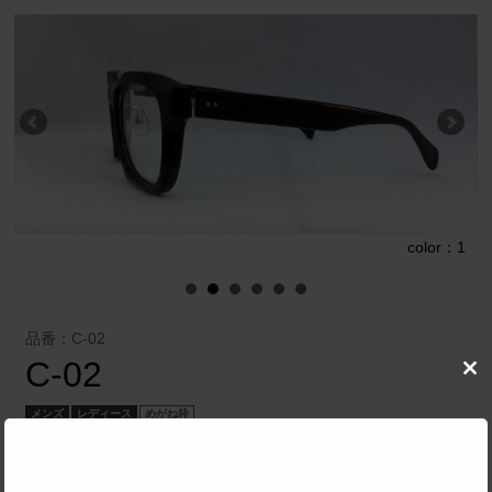
1
color：1
品番：C-02
C-02
Clo
this
mod
メンズ
レディース
めがね枠
プラスジャック 株式会社
／
Champagne