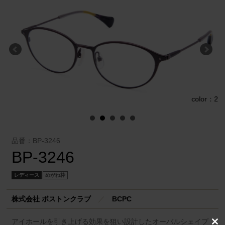
1
color：2
品番：BP-3246
BP-3246
レディース
めがね枠
株式会社 ボストンクラブ
／
BCPC
アイホールを引き上げる効果を狙い設計したオーバルシェイプ