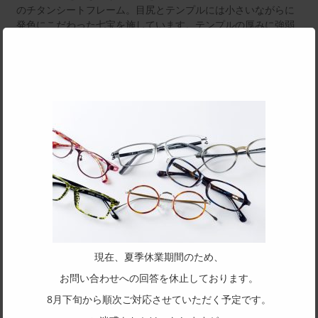
Clo
のチタンシートフレーム。目尻とテンプルには小さいながらに
this
発色にこだわった七宝を施しています。テンプルの厚みに強弱
mod
をつけることで、掛けたときに締め付けのない、程よい弾力に
仕上げました。チタン素材のくすんだ色味やきめ細かい質感を
活かし、半透明な塗装でコーティング。マット過ぎない、サテ
ンのようなカラーはどんな肌質にもなじみます。
SPEC
サイズ
50□17-136
天地幅
36
フレーム形状
ボストン
現在、夏季休業期間のため、
お問い合わせへの回答を休止しております。
リム形状
8月下旬から順次ご対応させていただく予定です。
フルリム