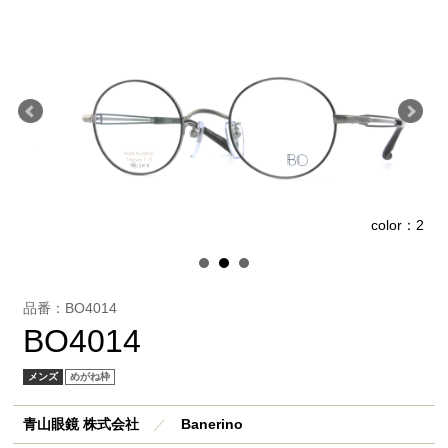
1
color：2
品番：BO4014
BO4014
メンズ
めがね枠
青山眼鏡 株式会社
／
Banerino