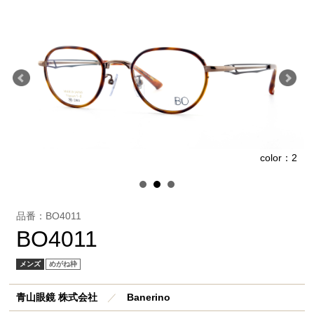
1
color：2
品番：BO4011
BO4011
メンズ
めがね枠
青山眼鏡 株式会社
／
Banerino