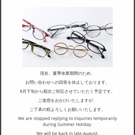
天地幅
33
フレーム形状
オーバル
リム形状
フルリム
主要素材(フロント)
現在、夏季休業期間のため、
その他金属
お問い合わせへの回答を休止しております。
主要素材(テンプル)
8月下旬から順次ご対応させていただく予定です。
その他金属
ご迷惑をおかけいたしますが、
ご了承の程よろしくお願いいたします。
(一社)福井県眼鏡協会ショールームへのお問い合わせ
We are stopped replying to inquiries temporarily
during Summer Holiday.
We will be back in late-August.
東京店：GG291