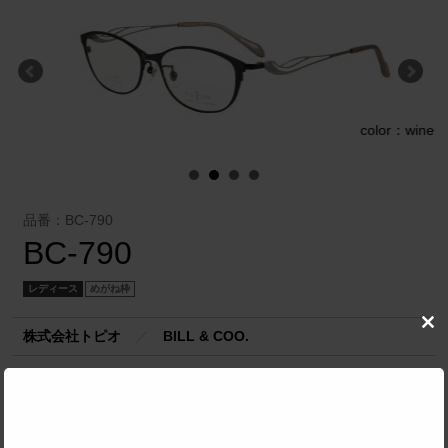
color：wine
k
品番：BC-790
BC-790
レディース
めがね枠
Clo
株式会社トピオ
／
BILL & COO.
this
mod
SPEC
サイズ
53□15-137