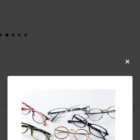
co
Close
this
modul