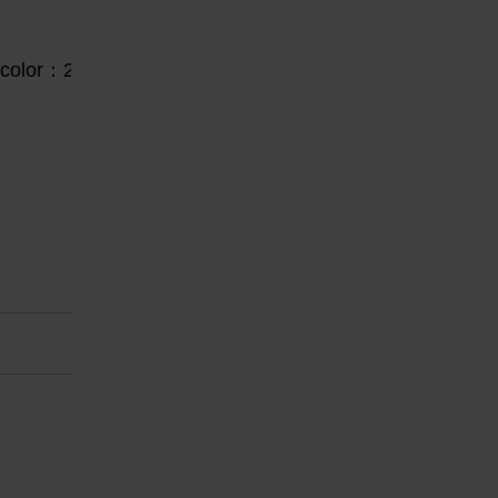
lor：2
e