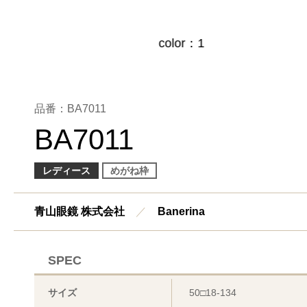
品番：BA7011
BA7011
レディース
めがね枠
青山眼鏡 株式会社
／
Banerina
SPEC
サイズ
50□18-134