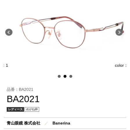
1
color：2
品番：BA2021
BA2021
レディース
めがね枠
青山眼鏡 株式会社
／
Banerina