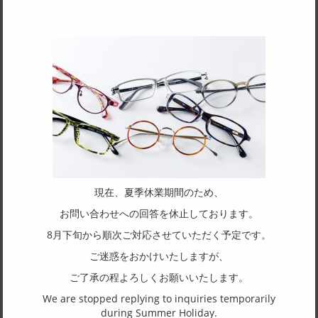
サイズ
52□21-143
天地幅
36
フレーム形状
ウェリントン
リム形状
フルリム
現在、夏季休業期間のため、
主要素材(フロント)
お問い合わせへの回答を休止しております。
アセテート
8月下旬から順次ご対応させていただく予定です。
主要素材(テンプル)
ご迷惑をおかけいたしますが、
チタン
ご了承の程よろしくお願いいたします。
We are stopped replying to inquiries temporarily
(一社)福井県眼鏡協会ショールームへのお問い合わせ
during Summer Holiday.