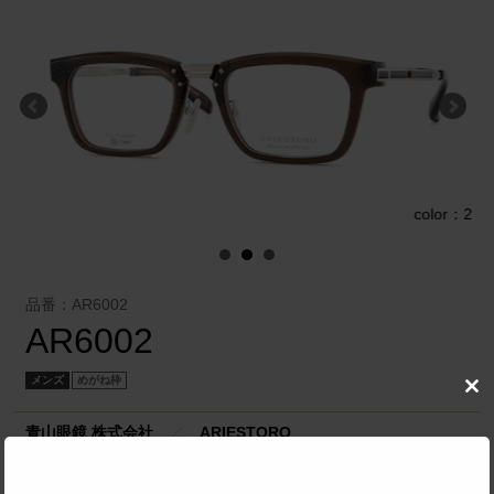
1
color：2
品番：AR6002
AR6002
メンズ
めがね枠
Clo
this
青山眼鏡 株式会社
／
ARIESTORO
mod
SPEC