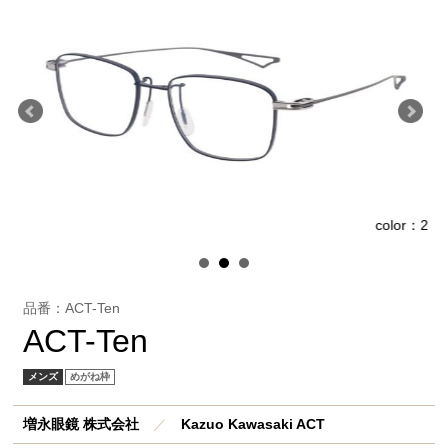
1
color：2
品番：ACT-Ten
ACT-Ten
メンズ
めがね枠
増永眼鏡 株式会社
／
Kazuo Kawasaki ACT