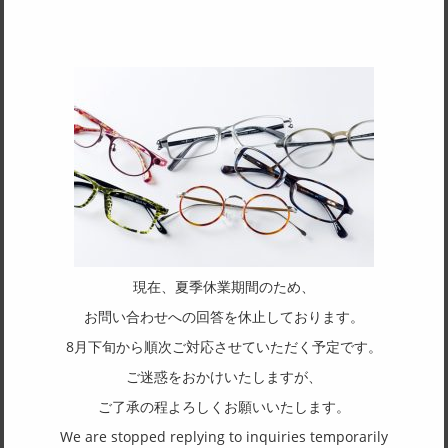
SPEC
サイズ
54□16-150
天地幅
33
フレーム形状
スクエア
リム形状
フルリム
現在、夏季休業期間のため、
主要素材(フロント)
お問い合わせへの回答を休止しております。
チタン
8月下旬から順次ご対応させていただく予定です。
主要素材(テンプル)
ご迷惑をおかけいたしますが、
チタン
ご了承の程よろしくお願いいたします。
We are stopped replying to inquiries temporarily