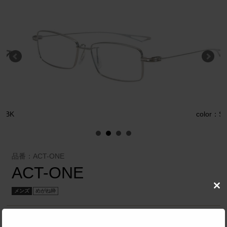
K
color：SL
品番：ACT-ONE
ACT-ONE
Clo
メンズ
めがね枠
this
mod
増永眼鏡 株式会社
／
Kazuo Kawasaki ACT