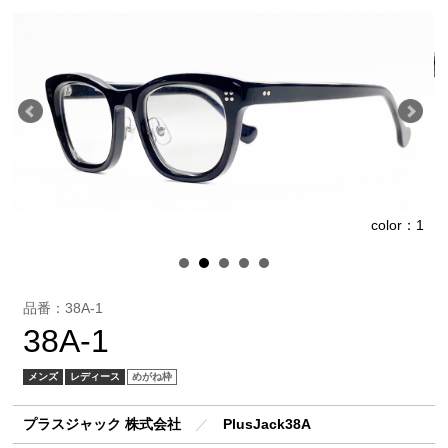
1
color：1
品番：38A-1
38A-1
メンズ
レディース
めがね枠
プラスジャック 株式会社
／
PlusJack38A