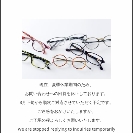
SPEC
サイズ
52□19-145
天地幅
37.2
フレーム形状
ウェリントン
リム形状
フルリム
現在、夏季休業期間のため、
主要素材(フロント)
お問い合わせへの回答を休止しております。
セルロイド
8月下旬から順次ご対応させていただく予定です。
主要素材(テンプル)
ご迷惑をおかけいたしますが、
セルロイド
ご了承の程よろしくお願いいたします。
We are stopped replying to inquiries temporarily