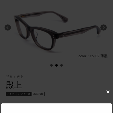
黒
color：col.02 薄墨
品番：殿上
殿上
メンズ
レディース
めがね枠
Clo
this
mod
有限会社 谷口眼鏡
／
TURNING CELLULOID